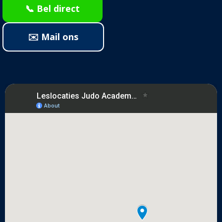
📞 Bel direct
✉️ Mail ons