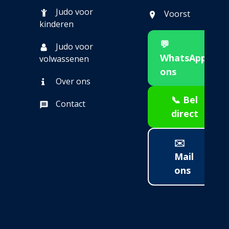
Judo voor
Voorst
kinderen
💬
Judo voor
WhatsApp
volwassenen
ons
Over ons
📞 Bel
Contact
direct
✉️
Mail
ons