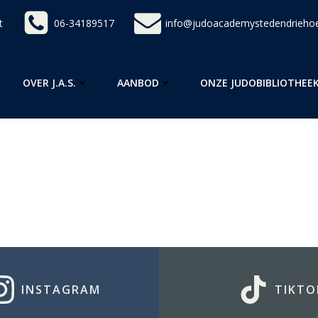
t
06-34189517
info@judoacademystedendriehoe
OVER J.A.S.
AANBOD
ONZE JUDOBIBLIOTHEE
INSTAGRAM
TIKTO