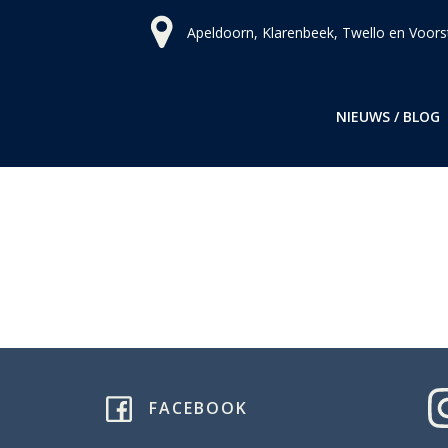
Ga
Apeldoorn, Klarenbeek, Twello en Voors
naar
de
inhoud
NIEUWS / BLOG
FACEBOOK