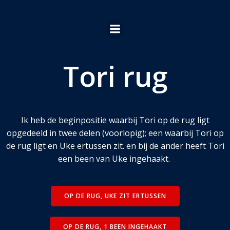
Ga
naar
de
inhoud
Tori rug
Ik heb de beginpositie waarbij Tori op de rug ligt
opgedeeld in twee delen (voorlopig); een waarbij Tori op
de rug ligt en Uke ertussen zit. en bij de ander heeft Tori
een been van Uke ingehaakt.
OP DE RUG, UKE ZIT ERTUSSEN
OP DE RUG, 1 BEEN INGEHAAKT