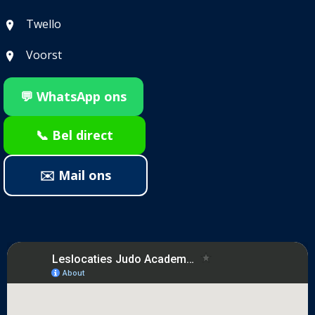
Twello
Voorst
💬 WhatsApp ons
📞 Bel direct
✉️ Mail ons