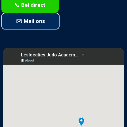
📞 Bel direct
✉️ Mail ons