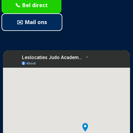
📞 Bel direct
✉️ Mail ons