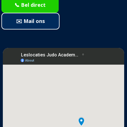
📞 Bel direct
✉️ Mail ons