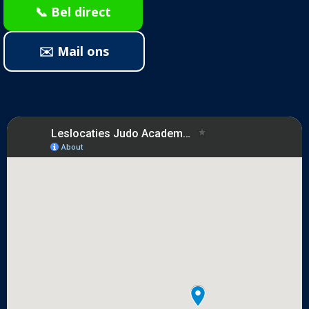
📞 Bel direct
✉️ Mail ons