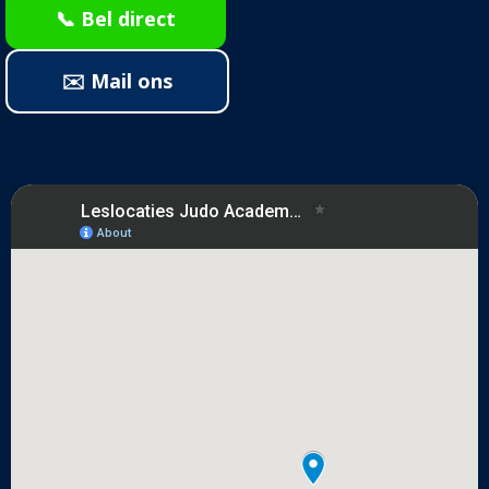
📞 Bel direct
✉️ Mail ons