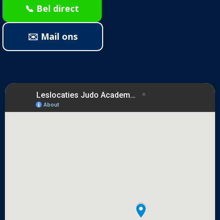
📞 Bel direct
✉️ Mail ons