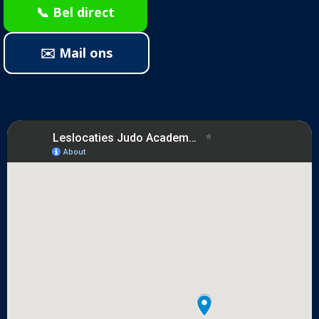
📞 Bel direct
✉️ Mail ons