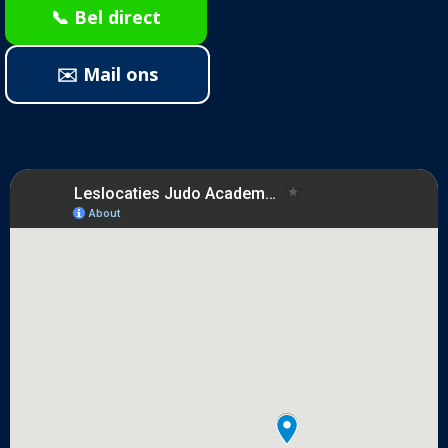
📞 Bel direct
✉️ Mail ons