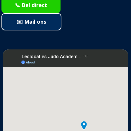
📞 Bel direct
✉️ Mail ons