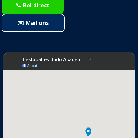
📞 Bel direct
✉️ Mail ons