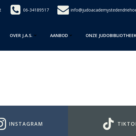
t
06-34189517
info@judoacademystedendriehoe
OVER J.A.S.
AANBOD
ONZE JUDOBIBLIOTHEE
INSTAGRAM
TIKTO