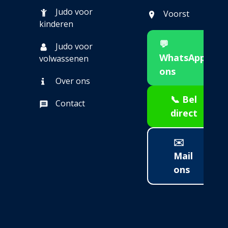
Judo voor
Voorst
kinderen
💬
Judo voor
WhatsApp
volwassenen
ons
Over ons
📞 Bel
Contact
direct
✉️
Mail
ons