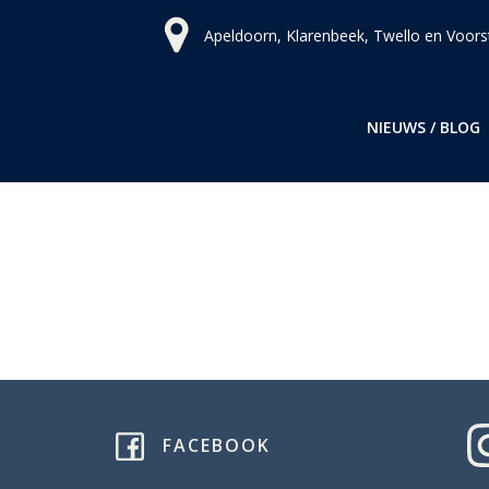
Ga
Apeldoorn, Klarenbeek, Twello en Voors
naar
de
inhoud
NIEUWS / BLOG
FACEBOOK