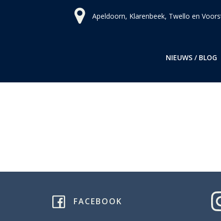
Ga
Apeldoorn, Klarenbeek, Twello en Voors
naar
de
inhoud
NIEUWS / BLOG
FACEBOOK