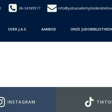
t
06-34189517
info@judoacademystedendriehoe
OVER J.A.S.
AANBOD
ONZE JUDOBIBLIOTHEE
INSTAGRAM
TIKTO