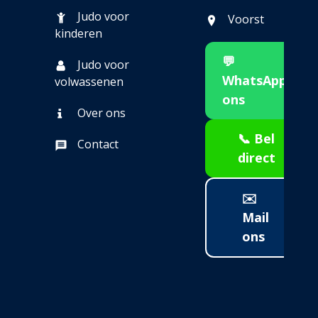
Judo voor
Voorst
kinderen
💬
Judo voor
WhatsApp
volwassenen
ons
Over ons
📞 Bel
Contact
direct
✉️
Mail
ons