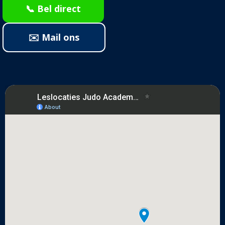
📞 Bel direct
✉️ Mail ons