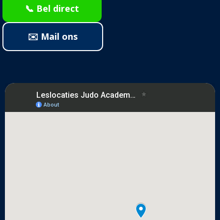
📞 Bel direct
✉️ Mail ons