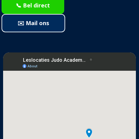
📞 Bel direct
✉️ Mail ons