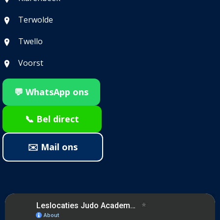
Terwolde
Twello
Voorst
💬 WhatsApp ons
📞 Bel direct
✉️ Mail ons