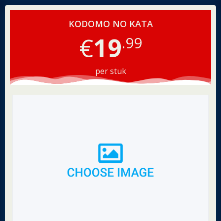
KODOMO NO KATA
€
19
.99
per stuk