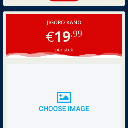
JIGORO KANO
€
19
.99
per stuk