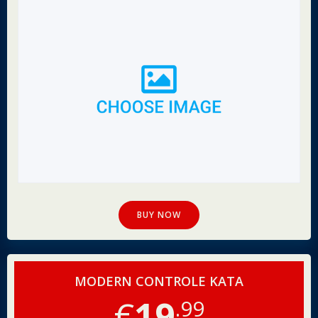
BUY NOW
MODERN CONTROLE KATA
€
19
.99