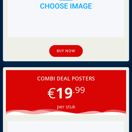
BUY NOW
COMBI DEAL POSTERS
€
19
.99
per stuk