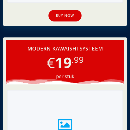
BUY NOW
MODERN KAWAISHI SYSTEEM
€
19
.99
per stuk