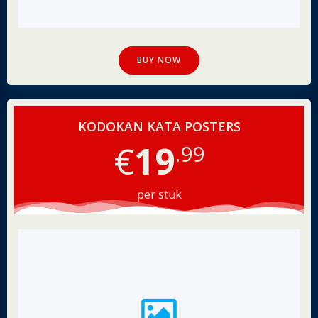
BUY NOW
KODOKAN KATA POSTERS
€
19
.99
per stuk