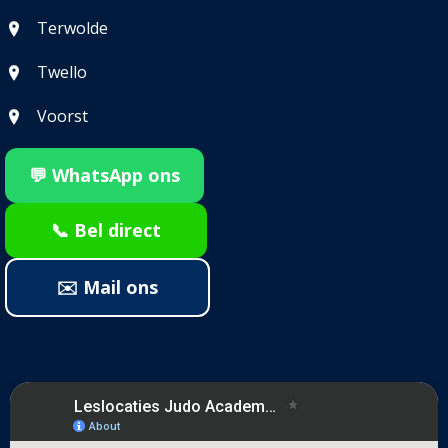
Terwolde
Twello
Voorst
💬 WhatsApp ons
📞 Bel direct
✉️ Mail ons