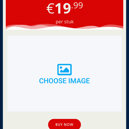
€
19
.99
per stuk
BUY NOW