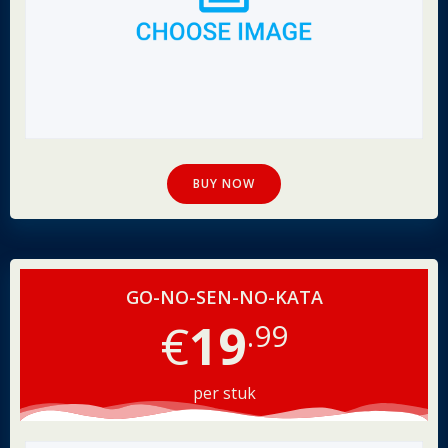
BUY NOW
GO-NO-SEN-NO-KATA
€
19
.99
per stuk