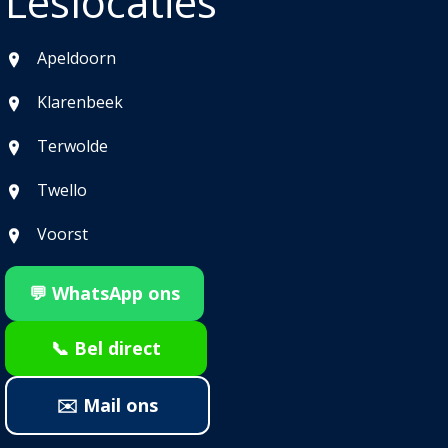
Leslocaties
Apeldoorn
Klarenbeek
Terwolde
Twello
Voorst
💬 WhatsApp ons
📞 Bel direct
✉️ Mail ons