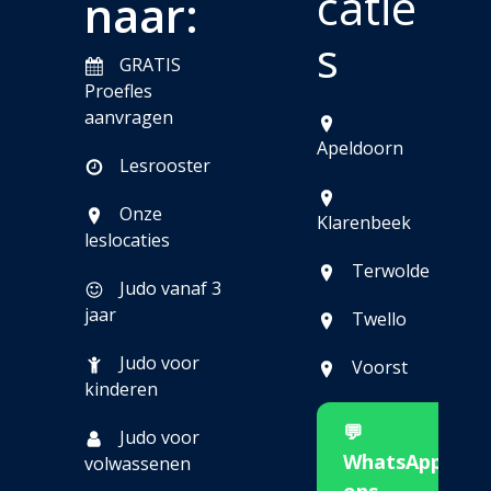
catie
naar:
s
GRATIS
Proefles
aanvragen
Apeldoorn
Lesrooster
Onze
Klarenbeek
leslocaties
Terwolde
Judo vanaf 3
jaar
Twello
Judo voor
Voorst
kinderen
💬
Judo voor
WhatsApp
volwassenen