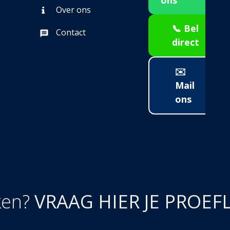
ons
Over ons
📞 Bel
Contact
direct
✉️
Mail
ons
ken?
VRAAG HIER JE PROEF