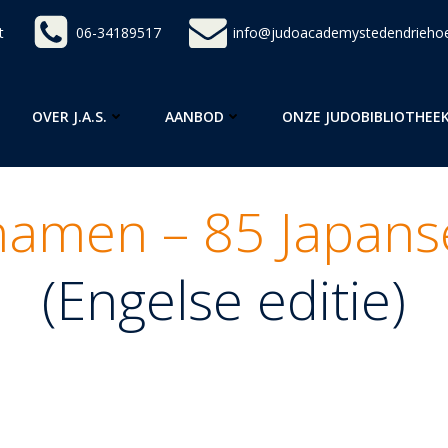
t
06-34189517
info@judoacademystedendriehoe
OVER J.A.S.
AANBOD
ONZE JUDOBIBLIOTHEE
namen – 85 Japan
(Engelse editie)
“Leer Judo-terminologie 
judowoorden die u moet k