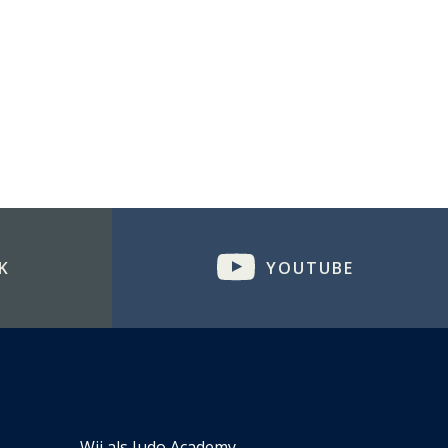
 al deze woorden en meer ontdekken!
orden met grappige illustraties en gemakkelijk
n.
K
YOUTUBE
Wij als Judo Academy