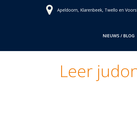
Ga
Apeldoorn, Klarenbeek, Twello en Voors
naar
de
inhoud
NIEUWS / BLOG
Leer judo