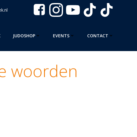
k.nl
K
JUDOSHOP
EVENTS
CONTACT
se woorden
met 85 Japanse woorden” omvat alle belangrijke
ennen, tot en met de zwarte band!