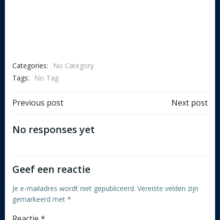
Categories:
No Category
Tags:
No Tag
Post
Post
Previous post
Next post
navigation
navigation
No responses yet
Geef een reactie
Je e-mailadres wordt niet gepubliceerd.
Vereiste velden zijn
gemarkeerd met
*
Reactie
*