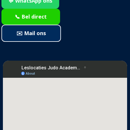
💬 WhatsApp ons
📞 Bel direct
✉️ Mail ons