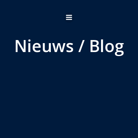
Ga
naar
de
inhoud
Nieuws / Blog