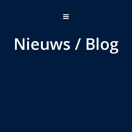
Ga
naar
de
inhoud
Nieuws / Blog