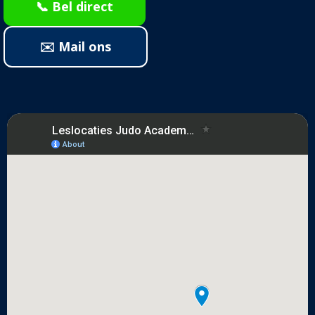
📞 Bel direct
✉️ Mail ons