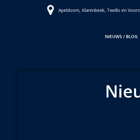
Ga
Apeldoorn, Klarenbeek, Twello en Voors
naar
de
inhoud
NIEUWS / BLOG
Nieu