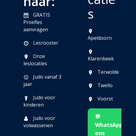
naar:
s
GRATIS
Proefles
aanvragen
Apeldoorn
Lesrooster
Onze
Klarenbeek
leslocaties
Terwolde
Judo vanaf 3
jaar
Twello
Judo voor
Voorst
kinderen
💬
Judo voor
WhatsApp
volwassenen
ons