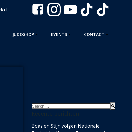
k.nl
K
JUDOSHOP
EVENTS
CONTACT
Search
for:
Recente berichten
Boaz en Stijn volgen Nationale