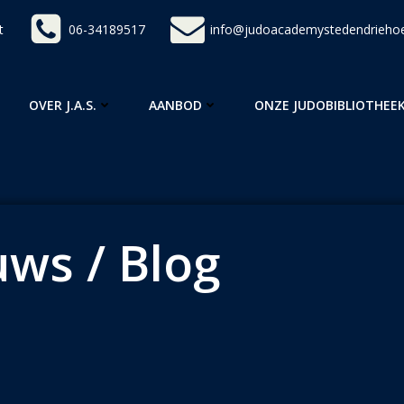
t
06-34189517
info@judoacademystedendriehoe
OVER J.A.S.
AANBOD
ONZE JUDOBIBLIOTHEE
ws / Blog