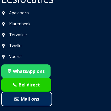
Apeldoorn
Klarenbeek
Terwolde
Twello
Voorst
💬 WhatsApp ons
📞 Bel direct
✉️ Mail ons