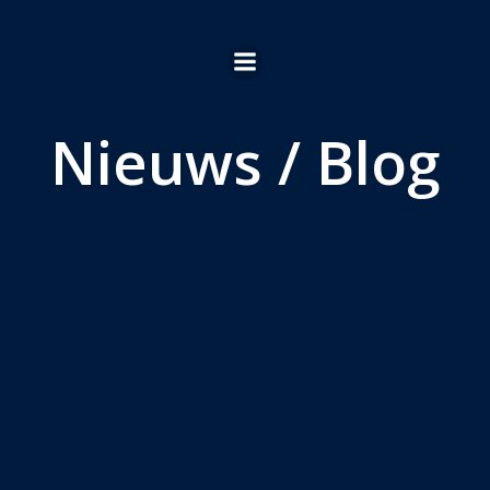
Ga
naar
de
inhoud
Nieuws / Blog