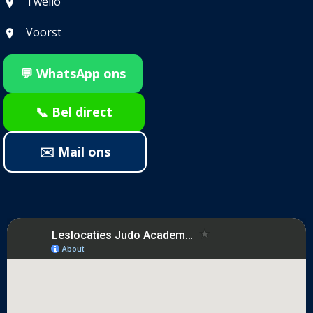
Twello
Voorst
💬 WhatsApp ons
📞 Bel direct
✉️ Mail ons