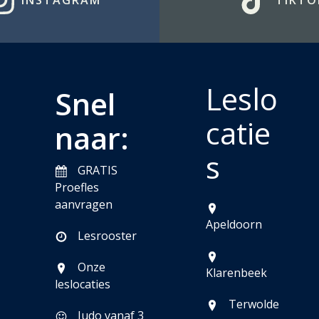
INSTAGRAM
TIKTO
Leslo
Snel
catie
naar:
s
GRATIS
Proefles
aanvragen
Apeldoorn
Lesrooster
Onze
Klarenbeek
leslocaties
Terwolde
Judo vanaf 3