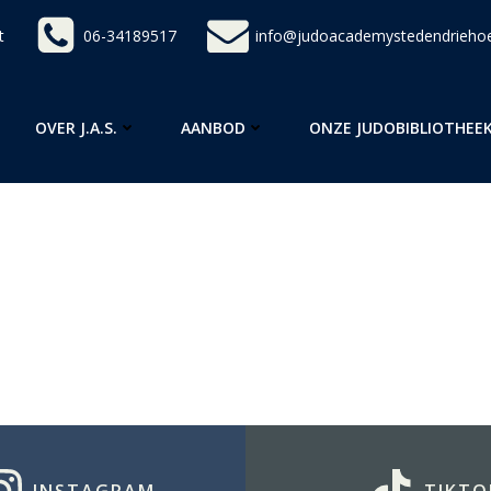
t
06-34189517
info@judoacademystedendriehoe
OVER J.A.S.
AANBOD
ONZE JUDOBIBLIOTHEE