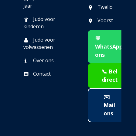
jaar
Twello
Judo voor
Voorst
kinderen
💬
Judo voor
WhatsApp
volwassenen
ons
Over ons
📞 Bel
Contact
direct
✉️
Mail
ons