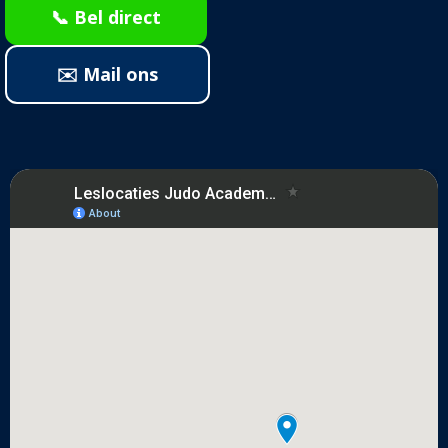
📞 Bel direct
✉️ Mail ons