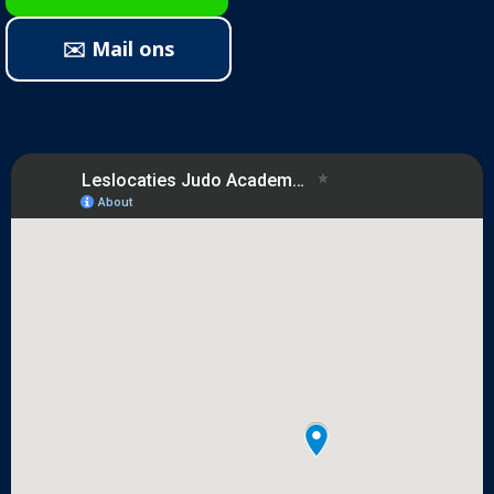
✉️ Mail ons