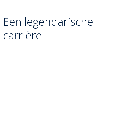
Een legendarische
carrière
Liparteliani heeft een indrukwekkend palmares
opgebouwd, al had hij soms de pech dat hij in een
tijdperk vocht met andere giganten, waardoor hij vaak
net naast het allerhoogste goud greep:
Olympisch Zilver:
Hij won zilver op de Olympische
Spelen van Rio 2016 (-90 kg) na een zinderende finale.
Wereldkampioenschappen:
Hij won maar liefst
6
individuele WK-medailles
(3x zilver en 3x brons).
Hoewel de wereldtitel hem individueel net ontlipte,
was hij de drijvende kracht achter vele teamgouden
voor Georgië.