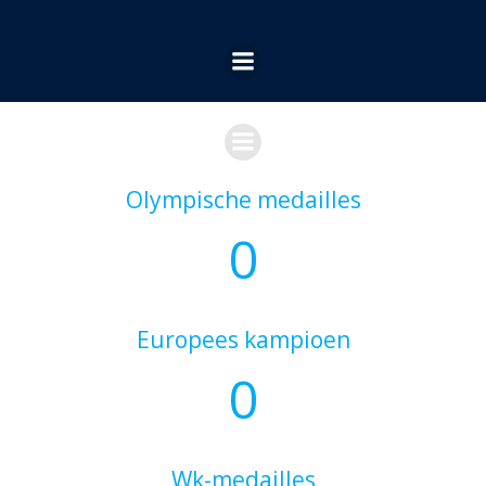
Ga
naar
de
inhoud
Olympische medailles
0
Europees kampioen
0
Wk-medailles