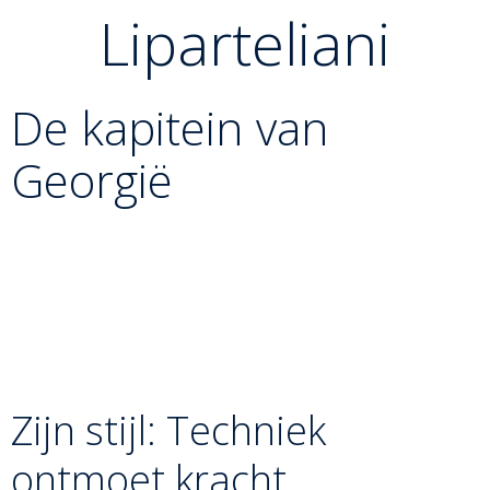
Liparteliani
De kapitein van
Georgië
Varlam Liparteliani (1989) is een van de meest
gerespecteerde judoka’s van de afgelopen decennia. In
de klassen tot 90 kg en later tot 100 kg was hij jarenlang
de man die de standaard zette. Met zijn karakteristieke
baard en zijn waardige uitstraling op de mat is hij een
echt boegbeeld voor de sport.
Zijn stijl: Techniek
ontmoet kracht