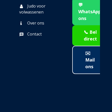
💬
Judo voor
WhatsApp
volwassenen
ons
Over ons
📞 Bel
Contact
direct
✉️
Mail
ons