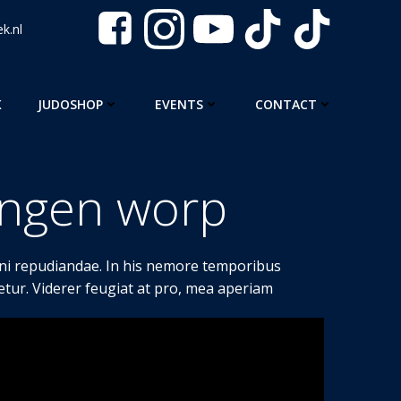
k.nl
K
JUDOSHOP
EVENTS
CONTACT
ingen worp
tani repudiandae. In his nemore temporibus
tur. Viderer feugiat at pro, mea aperiam