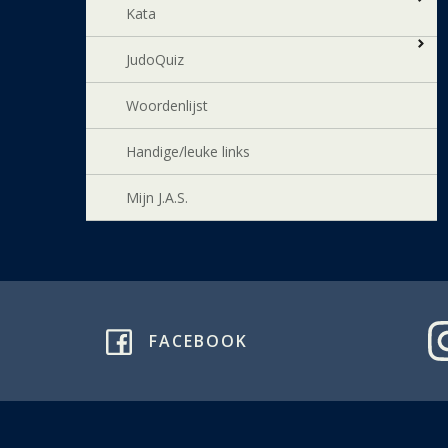
Kata
JudoQuiz
Woordenlijst
Handige/leuke links
Mijn J.A.S.
FACEBOOK