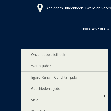
Ga
Apeldoorn, Klarenbeek, Twello en Voors
naar
de
inhoud
NIEUWS / BLOG
Onze Judobibliotheek
Wat is judo?
Jigoro Kano – Oprichter judo
Geschiedenis Judo
Visie