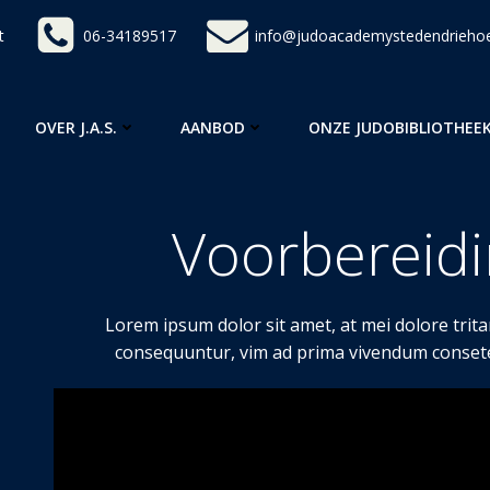
t
06-34189517
info@judoacademystedendriehoe
OVER J.A.S.
AANBOD
ONZE JUDOBIBLIOTHEE
Voorbereid
Lorem ipsum dolor sit amet, at mei dolore tri
consequuntur, vim ad prima vivendum consete