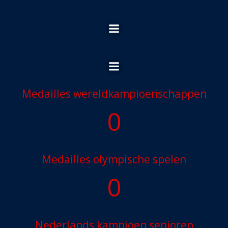
Ga
naar
de
inhoud
Medailles wereldkampioenschappen
0
Medailles olympische spelen
0
Nederlands kampioen senioren