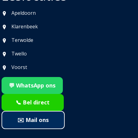
Apeldoorn
Klarenbeek
Terwolde
Twello
Voorst
💬 WhatsApp ons
📞 Bel direct
✉️ Mail ons