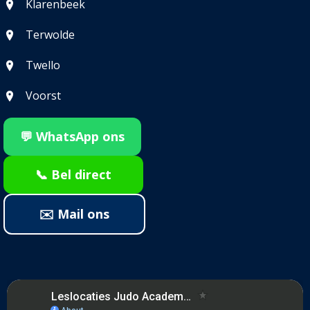
Klarenbeek
Terwolde
Twello
Voorst
💬 WhatsApp ons
📞 Bel direct
✉️ Mail ons