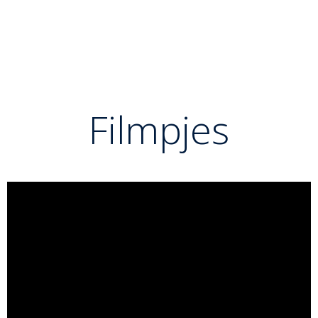
vegen zijn rug recht houden en niet naar zijn eigen
voeten kijken. De controle moet komen vanuit het
gevoel in de voetzool en de handen.
Filmpjes