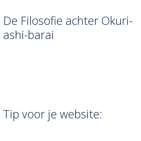
sturende handen.
De Filosofie achter Okuri-
ashi-barai
Okuri-ashi-barai leert de judoka het principe
van
meegaan met de stroom
. Je vecht niet tegen de
richting van de tegenstander in, maar je versterkt zijn
eigen beweging totdat hij zichzelf voorbijloopt. Het
symboliseert de perfecte harmonie en het ritmegevoel
dat nodig is om een tegenstander te verslaan zonder
brute kracht te gebruiken.
Tip voor je website:
Je kunt bij deze techniek een notitie toevoegen over het
belang van de
rechte houding
. Tori moet tijdens het