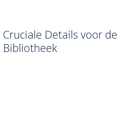
stuurt hij met zijn handen het bovenlichaam van Uke
de andere kant op. Hierdoor verliest Uke alle steun
en maakt hij een zijwaartse val.
Cruciale Details voor de
Bibliotheek
De Voetzool:
Een veelgemaakte fout is het
“schoppen” met de wreef of het scheenbeen. In de
kata moet de veeg gebeuren met de holte van de
voetzool (
Teisoku
), precies op het enkelgewricht.
Timing:
De veeg moet plaatsvinden op het “dode
punt”: het moment dat de voet van Uke bijna de
grond raakt, maar er nog geen gewicht op rust.
Hand-Voet Coördinatie:
De kracht van de worp
komt niet uit het been alleen, maar uit de perfecte
samenwerking tussen de vegende voet en de