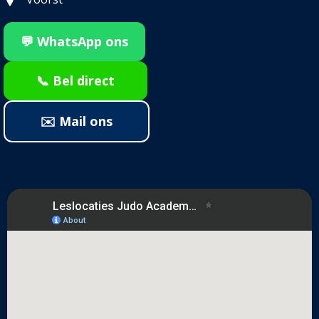
💬 WhatsApp ons
📞 Bel direct
✉️ Mail ons