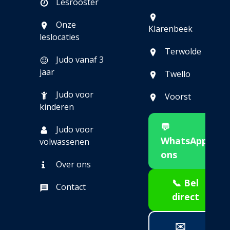
Lesrooster
Onze
Klarenbeek
leslocaties
Terwolde
Judo vanaf 3
jaar
Twello
Judo voor
Voorst
kinderen
💬
Judo voor
WhatsApp
volwassenen
ons
Over ons
📞 Bel
Contact
direct
✉️