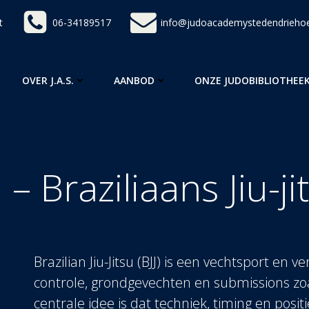
t
06-34189517
info@judoacademystedendriehoe
OVER J.A.S.
AANBOD
ONZE JUDOBIBLIOTHEE
J – Braziliaans Jiu-ji
Brazilian Jiu-Jitsu (BJJ) is een vechtsport en 
controle, grondgevechten en submissions z
centrale idee is dat techniek, timing en posi