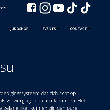
k.nl
K
JUDOSHOP
EVENTS
CONTACT
tsu
verdedigingssysteem dat zich richt op
oals verwurgingen en armklemmen. Het
tie belangrijker kunnen zijn dan pure