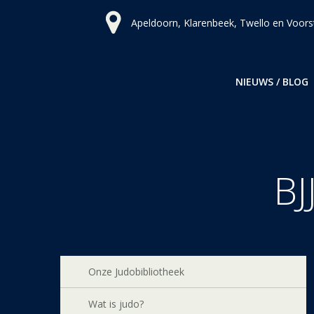
Ga
Apeldoorn, Klarenbeek, Twello en Voors
naar
de
inhoud
NIEUWS / BLOG
BJ
Onze Judobibliotheek
Wat is judo?