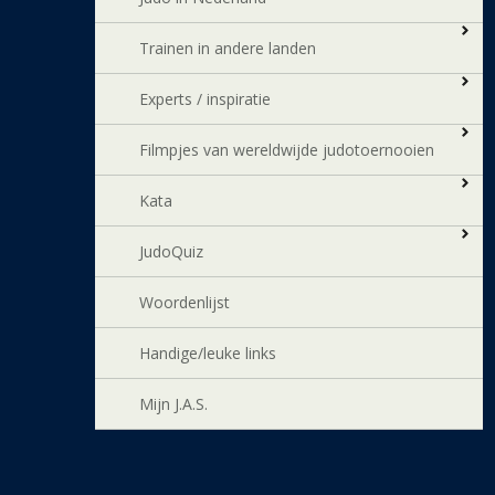
Trainen in andere landen
Experts / inspiratie
Filmpjes van wereldwijde judotoernooien
Kata
JudoQuiz
Woordenlijst
Handige/leuke links
Mijn J.A.S.