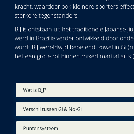
kracht, waardoor ook kleinere sporters effec
sterkere tegenstanders.
BJJ is ontstaan uit het traditionele Japanse ji
werd in Brazilië verder ontwikkeld door ond
wordt BJJ wereldwijd beoefend, zowel in Gi (m
het een grote rol binnen mixed martial art
Wat is BJJ?
Verschil tussen Gi & No-Gi
Puntensysteem