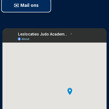
✉️ Mail ons