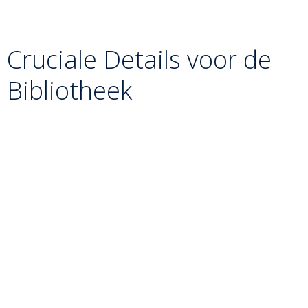
bovenlichaam “vliegt” Uke om de heup heen. De val is
zijwaarts en cirkelvormig.
Cruciale Details voor de
Bibliotheek
Het Verschil met O-goshi:
Bij O-goshi breng je jouw
zwaartepunt onder dat van Uke om hem op te tillen.
Bij Uki-goshi blokkeer je de rotatie van Uke met je
heup en gebruik je zijn eigen draaikracht om hem te
werpen. Uke “zweeft” als het ware over de zijkant van
je heup.
De Grip:
De arm die om het middel van Uke gaat,
moet hem strak tegen je aan trekken. Er mag geen
ruimte zijn tussen de lichamen op het moment van de
draai.
Timing:
De worp moet precies op het piekmoment