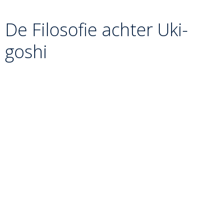
van Uke’s voorwaartse beweging worden ingezet.
De Filosofie achter Uki-
goshi
Uki-goshi staat symbool voor
directheid
. In plaats van
de aanval af te wachten of te ontwijken, “snijdt” Tori
door de aanval van de tegenstander heen. Het leert de
judoka dat je met een minimale verandering in je eigen
positie een enorme impact kunt hebben op de balans
van de ander. Het is de puurste vorm van het
hefboomprincipe in de heup-serie.
Wist je dat?
Jigoro Kano kon met Uki-goshi veel grotere
en sterkere tegenstanders werpen, juist omdat hij niet
probeerde hun volle gewicht te tillen, maar hun eigen
beweging tegen hen gebruikte.