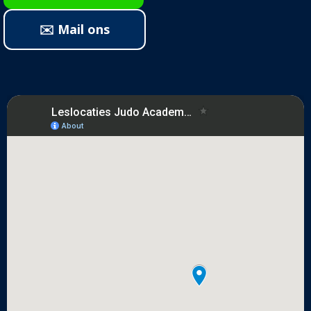
✉️ Mail ons