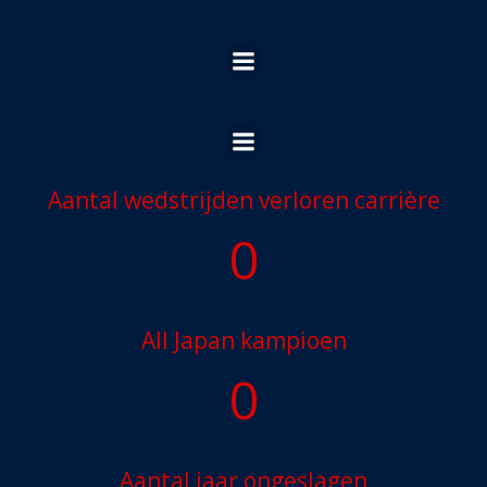
Ga
naar
de
inhoud
Aantal wedstrijden verloren carrière
0
All Japan kampioen
0
Aantal jaar ongeslagen