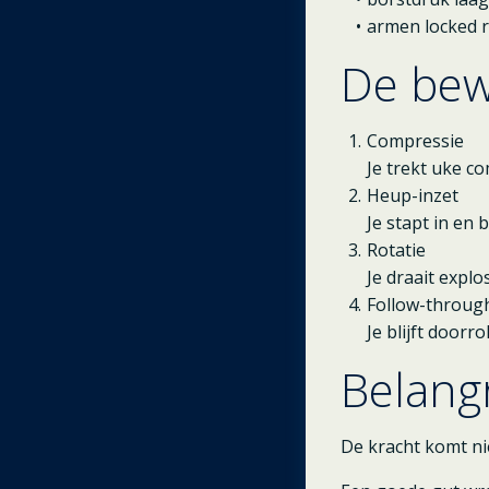
armen locked 
De bew
Compressie
Je trekt uke co
Heup-inzet
Je stapt in en 
Rotatie
Je draait explos
Follow-throug
Je blijft doorr
Belangr
De kracht komt ni