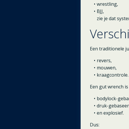
wrestling,
BJJ,
zie je dat sys
Verschi
Een traditionele 
revers,
mouwen,
kraagcontrole.
Een gut wrench is
bodylock-geba
druk-gebaseer
en explosief.
Dus: