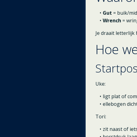
Gut
= buik/mid
Wrench
= wrin
Je draait letterli
Hoe we
Startpos
Uke:
ligt plat of com
ellebogen dicht
Tori:
zit naast of iet
borstdruk laag