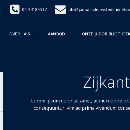
t
06-34189517
info@judoacademystedendriehoe
OVER J.A.S.
AANBOD
ONZE JUDOBIBLIOTHEE
Zijkan
Lorem ipsum dolor sit amet, at mei dolore tr
consequuntur, vim ad prima vivendum conset