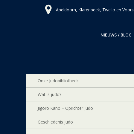
Ga
Apeldoorn, Klarenbeek, Twello en Voors
naar
de
inhoud
NIEUWS / BLOG
Onze Judobibliotheek
Wat is judo?
Jigoro Kano – Oprichter judo
Geschiedenis Judo