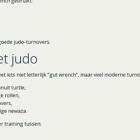
nch gebruikt:
 goede judo-turnovers.
et judo
eet iets niet letterlijk “gut wrench”, maar veel moderne turno
uit turtle,
e rollen,
vers,
ige newaza.
r training tussen: