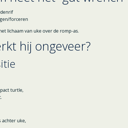
denrif
gen/forceren
jk het lichaam van uke over de romp-as.
rkt hij ongeveer?
itie
pact turtle,
.
s achter uke,
,