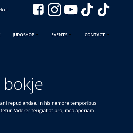
k.nl
K
JUDOSHOP
EVENTS
CONTACT
t bokje
itani repudiandae. In his nemore temporibus
etur. Viderer feugiat at pro, mea aperiam