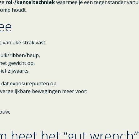
ige
rol-/kanteltechniek
waarmee je een tegenstander vanuit b
romp houdt.
dee
 van uke strak vast:
buik/ribben/heup,
het gewicht op,
ief zijwaarts.
rt dat exposurepunten op.
e vergelijkbare bewegingen meer voor:
ouw,
 heet het “gut wrench”