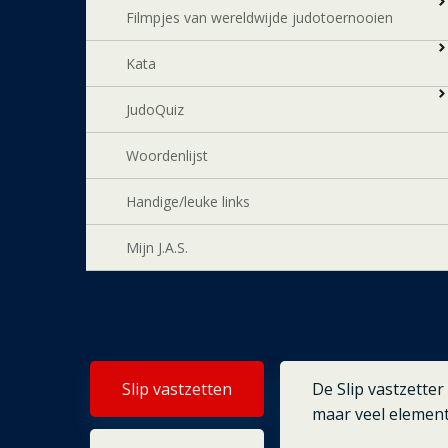
Filmpjes van wereldwijde judotoernooien
Kata
JudoQuiz
Woordenlijst
Handige/leuke links
Mijn J.A.S.
Slip vastzetten
De Slip vastzetter
maar veel element