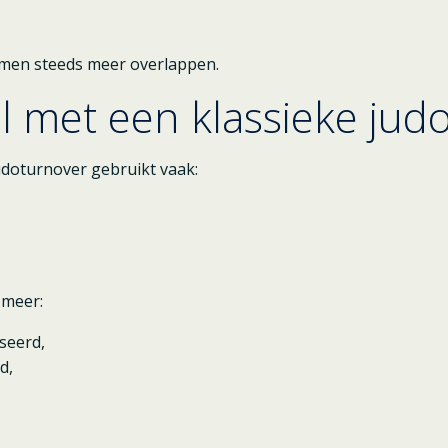
temen steeds meer overlappen.
l met een klassieke jud
judoturnover gebruikt vaak:
 meer:
seerd,
d,