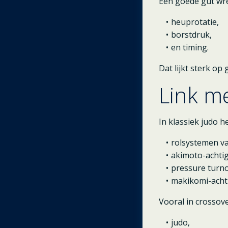
Een goede gut wre
heuprotatie,
borstdruk,
en timing.
Dat lijkt sterk op
Link m
In klassiek judo h
rolsystemen van
akimoto-achtig
pressure turno
makikomi-acht
Vooral in crossove
judo,