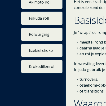
Het is een kracht
Akimoto Roll
controle rond de 
Basisi
Fukuda roll
Je “wrapt” de romp
Rolwurging
meestal rond 
daarna laad je 
Ezekiel choke
en rol je explos
In wrestling leve
Krokodillenrol
In judo gebruik j
turnovers,
osaekomi-opb
of transitions.
Waarom