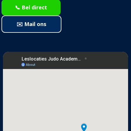
📞 Bel direct
✉️ Mail ons