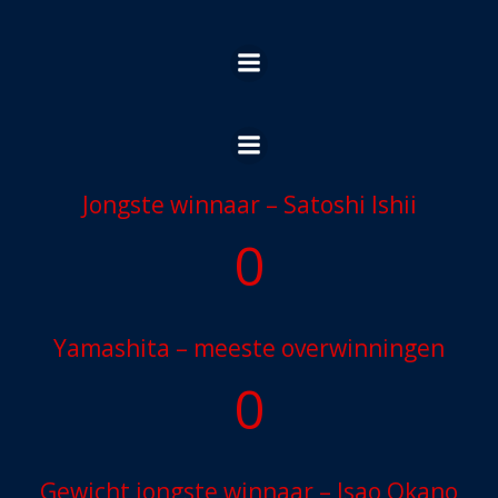
Ga
naar
de
inhoud
Jongste winnaar – Satoshi Ishii
0
Yamashita – meeste overwinningen
0
Gewicht jongste winnaar – Isao Okano