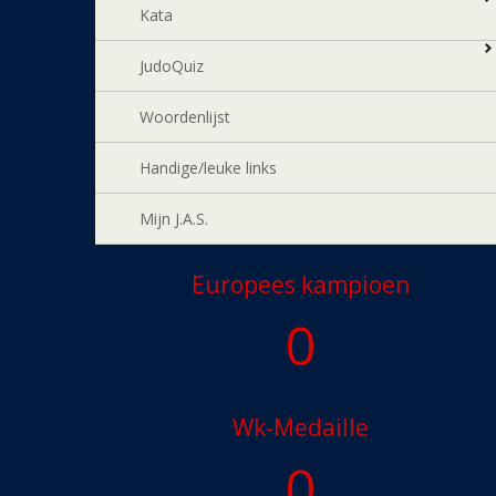
Kata
JudoQuiz
Woordenlijst
Handige/leuke links
Mijn J.A.S.
Europees kampioen
0
Wk-Medaille
0