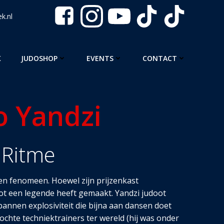
k.nl
K
JUDOSHOP
EVENTS
CONTACT
o Yandzi
 Ritme
en fenomeen. Hoewel zijn prijzenkast
ot een legende heeft gemaakt. Yandzi judoot
pannen explosiviteit die bijna aan dansen doet
chte techniektrainers ter wereld (hij was onder