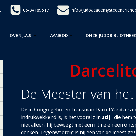
t
06-34189517
info@judoacademystedendriehoe
OVER J.A.S.
AANBOD
ONZE JUDOBIBLIOTHEE
Darcelit
De Meester van het
De in Congo geboren Fransman Darcel Yandzi is e
indrukwekkend is, is het vooral zijn
stijl
die hem t
niet alleen; hij beweegt met een ritme en een onts
denken. Tegenwoordig is hij een van de meest gezo