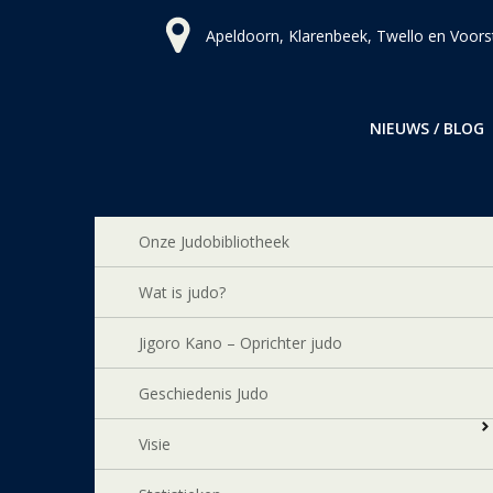
Ga
Apeldoorn, Klarenbeek, Twello en Voors
naar
de
inhoud
NIEUWS / BLOG
Onze Judobibliotheek
Wat is judo?
Jigoro Kano – Oprichter judo
Geschiedenis Judo
Visie