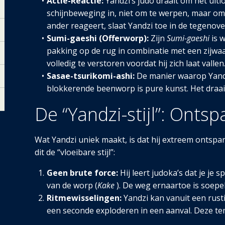
Actie-Reactie:
Yandzi’s judo draait om het uitl
schijnbeweging in, niet om te werpen, maar om
ander reageert, slaat Yandzi toe in de tegenove
Sumi-gaeshi (Offerworp):
Zijn
Sumi-gaeshi
is 
pakking op de rug in combinatie met een zijwa
volledig te verstoren voordat hij zich laat vallen
Sasae-tsurikomi-ashi:
De manier waarop Yandz
blokkerende beenworp is pure kunst. Het draai
De “Yandzi-stijl”: Ontsp
Wat Yandzi uniek maakt, is dat hij extreem ontsp
dit de “vloeibare stijl”:
Geen brute force:
Hij leert judoka’s dat je j
van de worp (
Kake
). De weg ernaartoe is soepe
Ritmewisselingen:
Yandzi kan vanuit een rust
een seconde exploderen in een aanval. Deze t