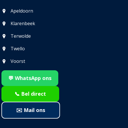
Apeldoorn
Klarenbeek
Terwolde
Twello
Voorst
💬 WhatsApp ons
📞 Bel direct
✉️ Mail ons