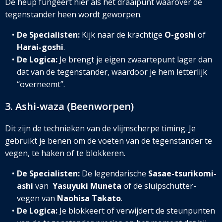
De heup fungeert hier als het draaipunt waarover de
tegenstander heen wordt geworpen.
De Specialisten:
Kijk naar de krachtige
O-goshi
of
Harai-goshi
.
De Logica:
Je brengt je eigen zwaartepunt lager dan
dat van de tegenstander, waardoor je hem letterlijk
“overneemt”.
3. Ashi-waza (Beenworpen)
Dit zijn de technieken van de vlijmscherpe timing. Je
gebruikt je benen om de voeten van de tegenstander te
vegen, te haken of te blokkeren.
De Specialisten:
De legendarische
Sasae-tsurikomi-
ashi
van
Yasuyuki Muneta
of de sluipschutter-
vegen van
Naohisa Takato
.
De Logica:
Je blokkeert of verwijdert de steunpunten