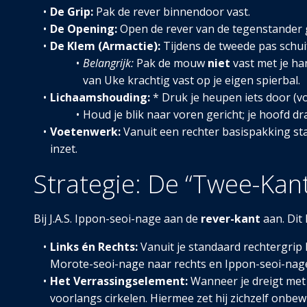
De Grip:
Pak de rever binnendoor vast.
De Opening:
Open de rever van de tegenstander gel
De Klem (Armactie):
Tijdens de tweede pas schui
Belangrijk:
Pak de mouw
niet
vast met je ha
van Uke krachtig vast op je eigen spierbal.
Lichaamshouding:
* Druk je heupen iets door (v
Houd je blik naar voren gericht; je hoofd dr
Voetenwerk:
Vanuit een rechter basispakking staat
inzet.
Strategie: De “Twee-Kan
Bij J.A.S. Ippon-seoi-nage aan de
rever-kant
aan. Dit 
Links én Rechts:
Vanuit je standaard rechtergrip
Morote-seoi-nage naar rechts en Ippon-seoi-nage
Het Verrassingselement:
Wanneer je dreigt met
voorlangs cirkelen. Hiermee zet hij zichzelf onb