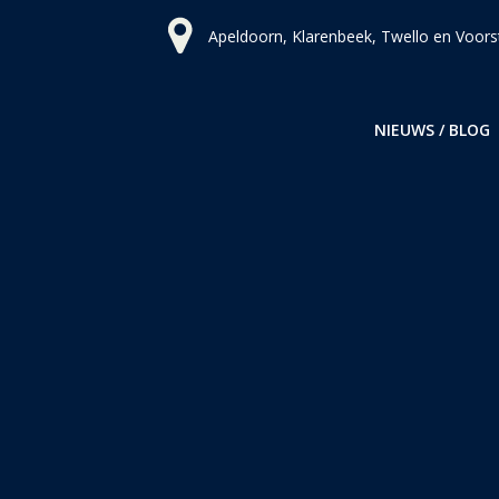
Ga
Apeldoorn, Klarenbeek, Twello en Voors
naar
de
inhoud
NIEUWS / BLOG