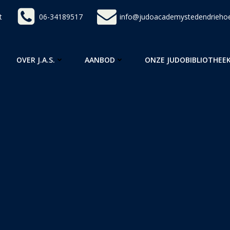
t
06-34189517
info@judoacademystedendriehoe
OVER J.A.S.
AANBOD
ONZE JUDOBIBLIOTHEE