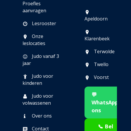
Proefles
aanvragen
Apeldoorn
Lesrooster
Onze
Klarenbeek
leslocaties
Terwolde
Judo vanaf 3
jaar
Twello
Judo voor
Voorst
kinderen
💬
Judo voor
WhatsApp
volwassenen
ons
Over ons
📞 Bel
Contact