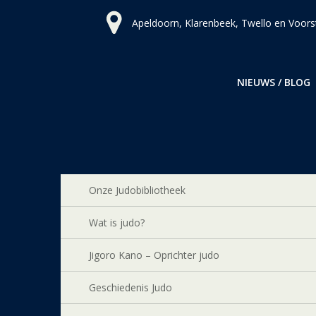
Ga
Apeldoorn, Klarenbeek, Twello en Voors
naar
de
inhoud
NIEUWS / BLOG
Onze Judobibliotheek
Wat is judo?
Jigoro Kano – Oprichter judo
Geschiedenis Judo