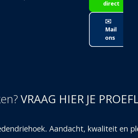
direct
✉️
Mail
ons
ken?
VRAAG HIER JE PROEF
endriehoek. Aandacht, kwaliteit en plez