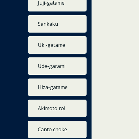
Juji-gatame
Sankaku
Uki-gatame
Ude-garami
Hiza-gatame
Akimoto rol
Canto choke