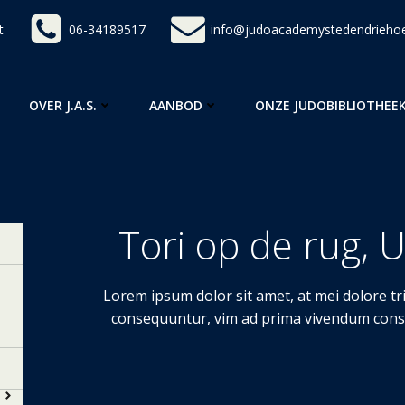
t
06-34189517
info@judoacademystedendriehoe
OVER J.A.S.
AANBOD
ONZE JUDOBIBLIOTHEE
Tori op de rug, 
Lorem ipsum dolor sit amet, at mei dolore t
consequuntur, vim ad prima vivendum conse