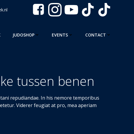
k.nl
K
JUDOSHOP
EVENTS
CONTACT
Uke tussen benen
ritani repudiandae. In his nemore temporibus
tetur. Viderer feugiat at pro, mea aperiam