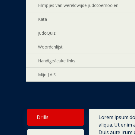
Filmpjes van wereldwijde judotoernooien
Kata
JudoQuiz
Woordenlijst
Handige/leuke links
Mijn J.A.S.
Drills
Lorem ipsum dol
aliqua. Ut enim 
Duis aute irure 