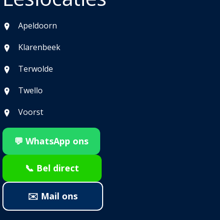
Apeldoorn
Klarenbeek
Terwolde
Twello
Voorst
💬 WhatsApp ons
📞 Bel direct
✉️ Mail ons