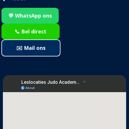
💬 WhatsApp ons
📞 Bel direct
✉️ Mail ons