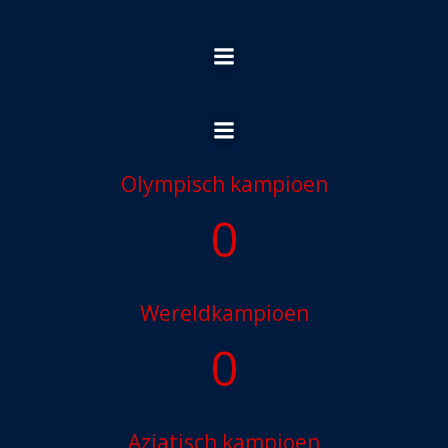
Ga
naar
de
inhoud
Olympisch kampioen
0
Wereldkampioen
0
Aziatisch kampioen