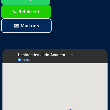
📞 Bel direct
✉️ Mail ons