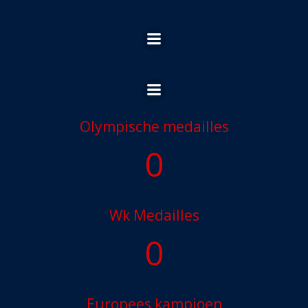
Ga
naar
de
inhoud
Olympische medailles
0
Wk Medailles
0
Europees kampioen