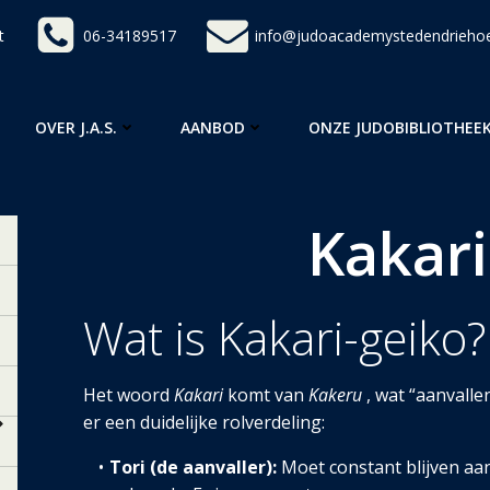
t
06-34189517
info@judoacademystedendriehoe
OVER J.A.S.
AANBOD
ONZE JUDOBIBLIOTHEE
Kakari
Wat is Kakari-g
eiko?
Het woord
Kakari
komt van
Kakeru
, wat “aanvalle
er een duidelijke rolverdeling:
Tori (de aanvaller):
Moet constant blijven aanv