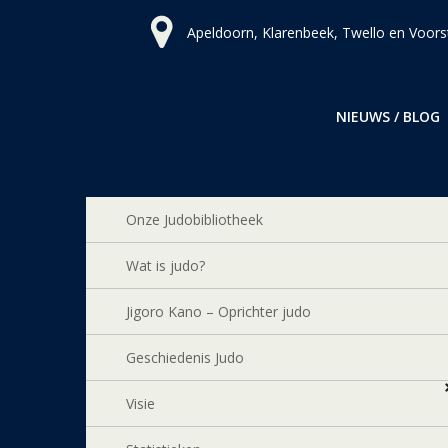
Ga
Apeldoorn, Klarenbeek, Twello en Voors
naar
de
inhoud
NIEUWS / BLOG
Onze Judobibliotheek
Wat is judo?
Jigoro Kano – Oprichter judo
Geschiedenis Judo
Visie