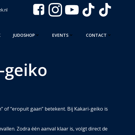
k.nl
K
JUDOSHOP
EVENTS
CONTACT
-geiko
n” of “eropuit gaan” betekent. Bij Kakari-geiko is
allen. Zodra één aanval klaar is, volgt direct de