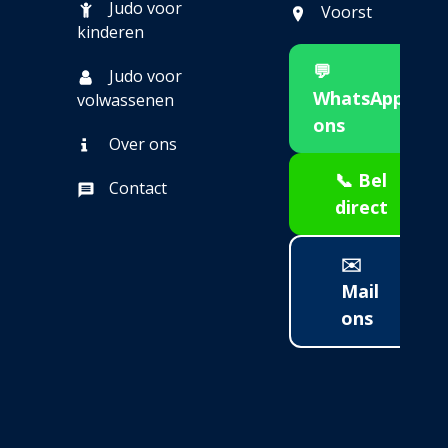
Judo voor
Voorst
kinderen
💬
Judo voor
WhatsApp
volwassenen
ons
Over ons
📞 Bel
Contact
direct
✉️
Mail
ons