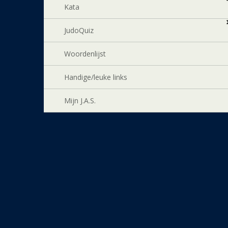
Kata
JudoQuiz
Woordenlijst
Handige/leuke links
Mijn J.A.S.