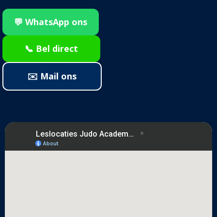
💬 WhatsApp ons
📞 Bel direct
✉️ Mail ons