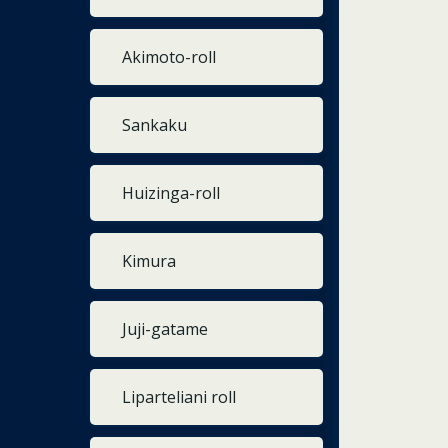
Akimoto-roll
Sankaku
Huizinga-roll
Kimura
Juji-gatame
Liparteliani roll