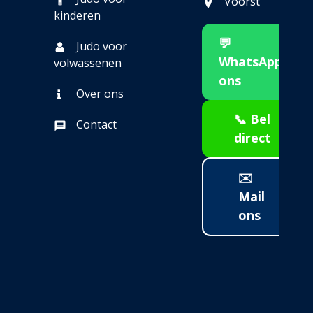
Voorst
kinderen
💬
Judo voor
WhatsApp
volwassenen
ons
Over ons
📞 Bel
Contact
direct
✉️
Mail
ons