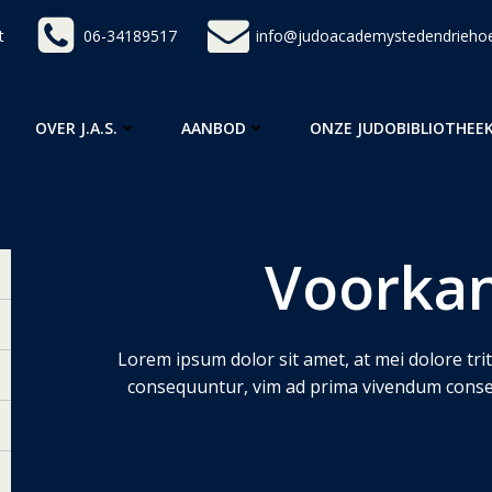
t
06-34189517
info@judoacademystedendriehoe
OVER J.A.S.
AANBOD
ONZE JUDOBIBLIOTHEE
Voorkan
Lorem ipsum dolor sit amet, at mei dolore tr
consequuntur, vim ad prima vivendum conset