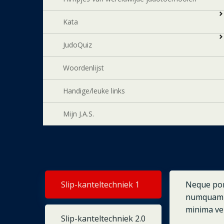
Kata
JudoQuiz
Woordenlijst
Handige/leuke links
Mijn J.A.S.
Slip-kanteltechniek 1
Neque porr
numquam e
minima ven
Slip-kanteltechniek 2.0