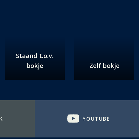
Staand t.o.v.
bokje
Zelf bokje
K
YOUTUBE