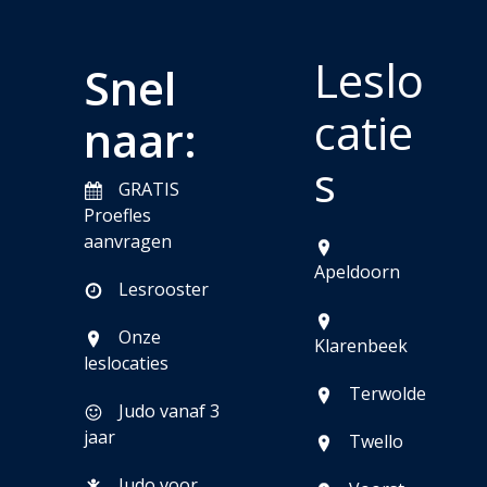
Leslo
Snel
catie
naar:
s
GRATIS
Proefles
aanvragen
Apeldoorn
Lesrooster
Onze
Klarenbeek
leslocaties
Terwolde
Judo vanaf 3
jaar
Twello
Judo voor