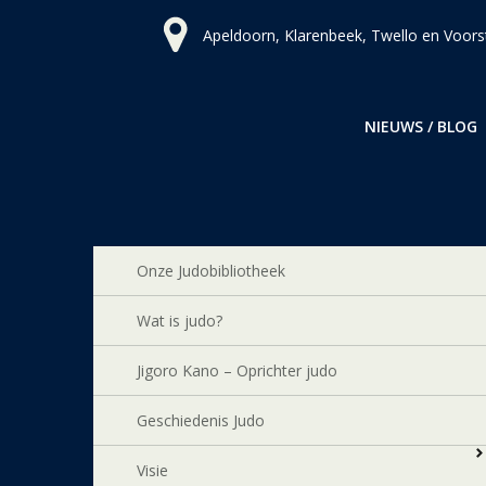
Ga
Apeldoorn, Klarenbeek, Twello en Voors
naar
de
inhoud
NIEUWS / BLOG
Onze Judobibliotheek
Wat is judo?
Jigoro Kano – Oprichter judo
Geschiedenis Judo
Visie