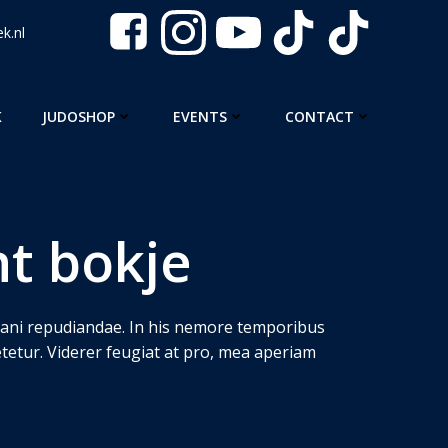
k.nl
K
JUDOSHOP
EVENTS
CONTACT
t bokje
itani repudiandae. In his nemore temporibus
etur. Viderer feugiat at pro, mea aperiam